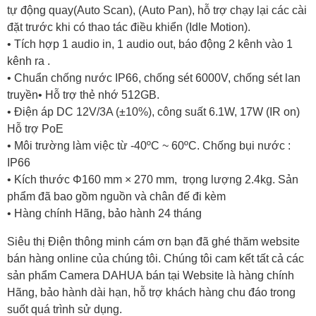
tự động quay(Auto Scan), (Auto Pan), hỗ trợ chạy lại các cài
đặt trước khi có thao tác điều khiển (Idle Motion).
• Tích hợp 1 audio in, 1 audio out, báo động 2 kênh vào 1
kênh ra .
• Chuẩn chống nước IP66, chống sét 6000V, chống sét lan
truyền• Hỗ trợ thẻ nhớ 512GB.
• Điện áp DC 12V/3A (±10%), công suất 6.1W, 17W (IR on)
Hỗ trợ PoE
• Môi trường làm việc từ -40ºC ~ 60ºC. Chống bụi nước :
IP66
• Kích thước Φ160 mm × 270 mm, trọng lượng 2.4kg. Sản
phẩm đã bao gồm nguồn và chân đế đi kèm
• Hàng chính Hãng, bảo hành 24 tháng
Siêu thị Điện thông minh cám ơn bạn đã ghé thăm website
bán hàng online của chúng tôi. Chúng tôi cam kết tất cả các
sản phẩm
Camera DAHUA
bán tại Website là hàng chính
Hãng, bảo hành dài hạn, hỗ trợ khách hàng chu đáo trong
suốt quá trình sử dụng.