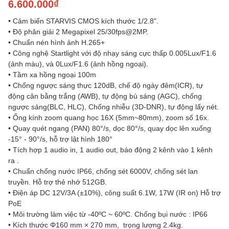
6.600.000₫
• Cảm biến STARVIS CMOS kích thước 1/2.8".
• Độ phân giải 2 Megapixel 25/30fps@2MP.
• Chuẩn nén hình ảnh H.265+
• Công nghệ Startlight với độ nhạy sáng cực thấp 0.005Lux/F1.6
(ảnh màu), và 0Lux/F1.6 (ảnh hồng ngoại).
• Tầm xa hồng ngoại 100m
• Chống ngược sáng thực 120dB, chế độ ngày đêm(ICR), tự
động cân bằng trắng (AWB), tự động bù sáng (AGC), chống
ngược sáng(BLC, HLC), Chống nhiễu (3D-DNR), tự động lấy nét.
• Ống kính zoom quang học 16X (5mm~80mm), zoom số 16x.
• Quay quét ngang (PAN) 80°/s, dọc 80°/s, quay dọc lên xuống
-15° - 90°/s, hỗ trợ lật hình 180°
• Tích hợp 1 audio in, 1 audio out, báo động 2 kênh vào 1 kênh
ra .
• Chuẩn chống nước IP66, chống sét 6000V, chống sét lan
truyền. Hỗ trợ thẻ nhớ 512GB.
• Điện áp DC 12V/3A (±10%), công suất 6.1W, 17W (IR on) Hỗ trợ
PoE
• Môi trường làm việc từ -40ºC ~ 60ºC. Chống bụi nước : IP66
• Kích thước Φ160 mm × 270 mm, trọng lượng 2.4kg.