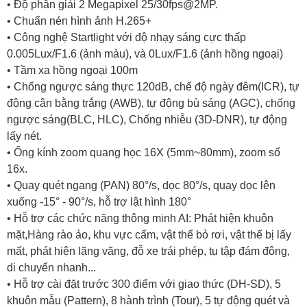
• Độ phân giải 2 Megapixel 25/30fps@2MP.
• Chuẩn nén hình ảnh H.265+
• Công nghệ Startlight với độ nhạy sáng cực thấp
0.005Lux/F1.6 (ảnh màu), và 0Lux/F1.6 (ảnh hồng ngoại)
• Tầm xa hồng ngoại 100m
• Chống ngược sáng thực 120dB, chế độ ngày đêm(ICR), tự
động cân bằng trắng (AWB), tự động bù sáng (AGC), chống
ngược sáng(BLC, HLC), Chống nhiễu (3D-DNR), tự động
lấy nét.
• Ống kính zoom quang học 16X (5mm~80mm), zoom số
16x.
• Quay quét ngang (PAN) 80°/s, dọc 80°/s, quay dọc lên
xuống -15° - 90°/s, hỗ trợ lật hình 180°
• Hỗ trợ các chức năng thông minh AI: Phát hiện khuôn
mặt,Hàng rào ảo, khu vực cấm, vật thể bỏ rơi, vật thể bị lấy
mất, phát hiện lãng vãng, đỗ xe trái phép, tụ tập đám đông,
di chuyển nhanh...
• Hỗ trợ cài đặt trước 300 điểm với giao thức (DH-SD), 5
khuôn mẫu (Pattern), 8 hành trình (Tour), 5 tự động quét và