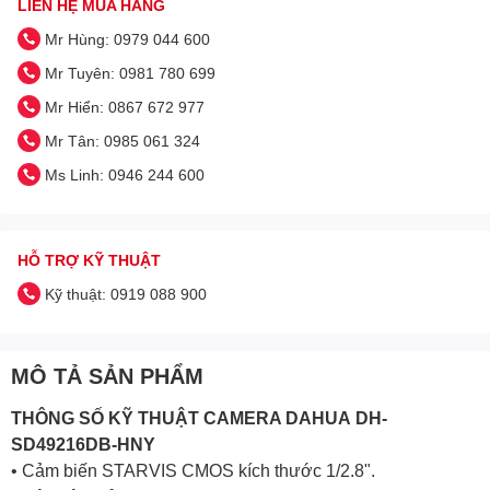
LIÊN HỆ MUA HÀNG
Mr Hùng: 0979 044 600
Mr Tuyên: 0981 780 699
Mr Hiển: 0867 672 977
Mr Tân: 0985 061 324
Ms Linh: 0946 244 600
HỖ TRỢ KỸ THUẬT
Kỹ thuật: 0919 088 900
MÔ TẢ SẢN PHẨM
THÔNG SỐ KỸ THUẬT
CAMERA DAHUA
DH-
SD49216DB-HNY
• Cảm biến STARVIS CMOS kích thước 1/2.8".