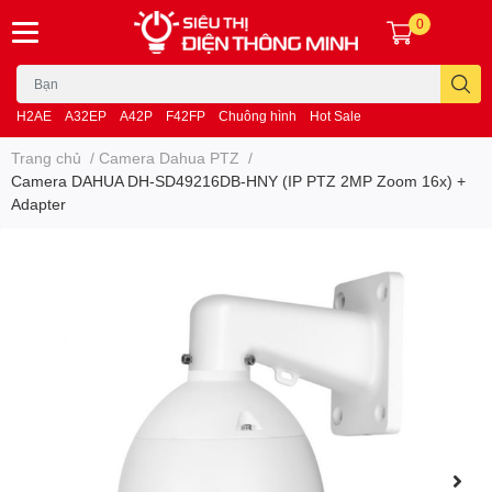
0
H2AE
A32EP
A42P
F42FP
Chuông hình
Hot Sale
Trang chủ
/
Camera Dahua PTZ
/
Camera DAHUA DH-SD49216DB-HNY (IP PTZ 2MP Zoom 16x) +
Adapter