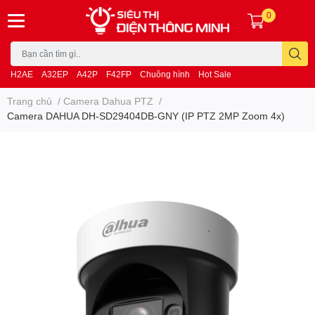
0
H2AE
A32EP
A42P
F42FP
Chuông hình
Hot Sale
Trang chủ
/
Camera Dahua PTZ
/
Camera DAHUA DH-SD29404DB-GNY (IP PTZ 2MP Zoom 4x)