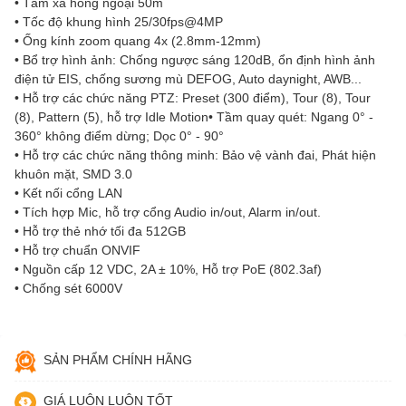
• Tầm xa hồng ngoại 50m
• Tốc độ khung hình 25/30fps@4MP
• Ống kính zoom quang 4x (2.8mm-12mm)
• Bổ trợ hình ảnh: Chống ngược sáng 120dB, ổn định hình ảnh
điện tử EIS, chống sương mù DEFOG, Auto daynight, AWB...
• Hỗ trợ các chức năng PTZ: Preset (300 điểm), Tour (8), Tour
(8), Pattern (5), hỗ trợ Idle Motion• Tầm quay quét: Ngang 0° -
360° không điểm dừng; Dọc 0° - 90°
• Hỗ trợ các chức năng thông minh: Bảo vệ vành đai, Phát hiện
khuôn mặt, SMD 3.0
• Kết nối cổng LAN
• Tích hợp Mic, hỗ trợ cổng Audio in/out, Alarm in/out.
• Hỗ trợ thẻ nhớ tối đa 512GB
• Hỗ trợ chuẩn ONVIF
• Nguồn cấp 12 VDC, 2A ± 10%, Hỗ trợ PoE (802.3af)
• Chống sét 6000V
SẢN PHẨM CHÍNH HÃNG
GIÁ LUÔN LUÔN TỐT