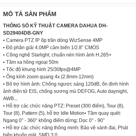
MÔ TẢ SẢN PHẨM
THÔNG SỐ KỸ THUẬT
CAMERA DAHUA
DH-
SD29404DB-GNY
• Camera PTZ IP ốp trần dòng WizSense 4MP
• Độ phân giải 4.0MP cảm biến 1/2.8" CMOS
• Công nghệ Starlight, chuẩn nén hình ảnh H.265+
• Tầm xa hồng ngoại 50m
• Tốc độ khung hình 25/30fps@4MP
• Ống kính zoom quang 4x (2.8mm-12mm)
• Bổ trợ hình ảnh: Chống ngược sáng 120dB, ổn định hình
ảnh điện tử EIS, chống sương mù DEFOG, Auto daynight,
AWB...
• Hỗ trợ các chức năng PTZ: Preset (300 điểm), Tour (8),
Tour (8), Pattern (5), hỗ trợ Idle Motion• Tầm quay quét:
Ngang 0° - 360° không điểm dừng; Dọc 0° - 90°
• Hỗ trợ các chức năng thông minh: Bảo vệ vành đai, Phát
hiện khuôn mặt, SMD 3.0