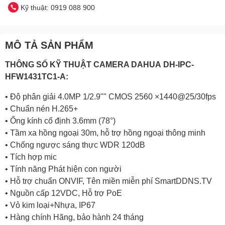
Kỹ thuật: 0919 088 900
MÔ TẢ SẢN PHẨM
THÔNG SỐ KỸ THUẬT
CAMERA DAHUA
DH-IPC-
HFW1431TC1-A:
• Độ phân giải 4.0MP 1/2.9"" CMOS 2560 ×1440@25/30fps
• Chuẩn nén H.265+
• Ống kính cố định 3.6mm (78°)
• Tầm xa hồng ngoại 30m, hỗ trợ hồng ngoại thông minh
• Chống ngược sáng thực WDR 120dB
• Tích hợp mic
• Tính năng Phát hiện con người
• Hỗ trợ chuẩn ONVIF, Tên miền miễn phí SmartDDNS.TV
• Nguồn cấp 12VDC, Hỗ trợ PoE
• Vỏ kim loại+Nhựa, IP67
• Hàng chính Hãng, bảo hành 24 tháng