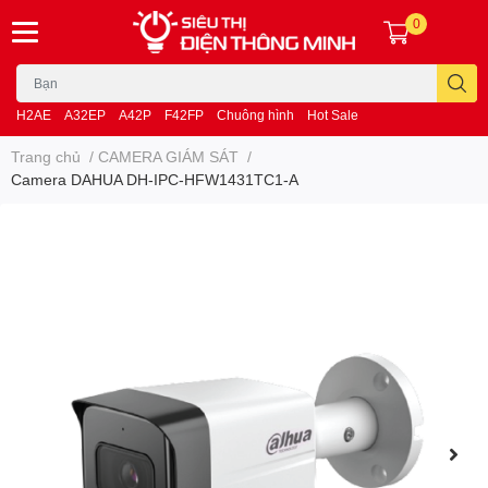
0
H2AE
A32EP
A42P
F42FP
Chuông hình
Hot Sale
Trang chủ
/
CAMERA GIÁM SÁT
/
Camera DAHUA DH-IPC-HFW1431TC1-A