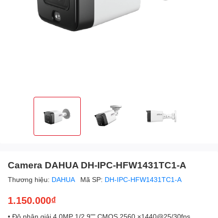
Camera DAHUA DH-IPC-HFW1431TC1-A
Thương hiệu:
DAHUA
Mã SP:
DH-IPC-HFW1431TC1-A
1.150.000₫
• Độ phân giải 4.0MP 1/2.9"" CMOS 2560 ×1440@25/30fps