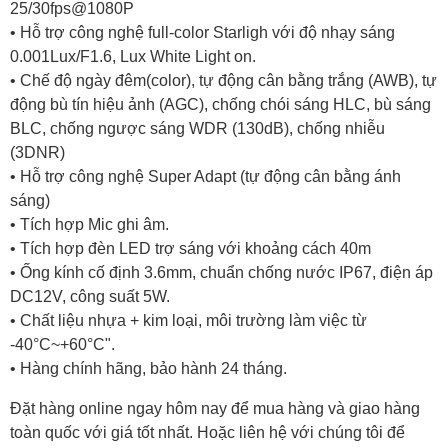
25/30fps@1080P
• Hỗ trợ công nghệ full-color Starligh với độ nhạy sáng
0.001Lux/F1.6, Lux White Light on.
• Chế độ ngày đêm(color), tự động cân bằng trắng (AWB), tự
động bù tín hiệu ảnh (AGC), chống chói sáng HLC, bù sáng
BLC, chống ngược sáng WDR (130dB), chống nhiễu
(3DNR)
• Hỗ trợ công nghệ Super Adapt (tự động cân bằng ánh
sáng)
• Tích hợp Mic ghi âm.
• Tích hợp đèn LED trợ sáng với khoảng cách 40m
• Ống kính cố định 3.6mm, chuẩn chống nước IP67, điện áp
DC12V, công suất 5W.
• Chất liệu nhựa + kim loại, môi trường làm việc từ
-40°C~+60°C".
• Hàng chính hãng, bảo hành 24 tháng.
Đặt hàng online ngay hôm nay để mua hàng và giao hàng
toàn quốc với giá tốt nhất. Hoặc
liên hệ với chúng tôi
để