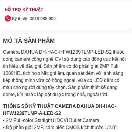
HỖ TRỢ KỸ THUẬT
Kỹ thuật: 0919 088 900
MÔ TẢ SẢN PHẨM
Camera DAHUA DH-HAC-HFW1239TLMP-LED-S2 thuộc
dòng camera công nghệ CVI sử dụng cáp đồng trục kết nối
tín hiệu về đầu ghi. Sản phẩm có độ phân giải 2MP Full
1080HD, tích hợp Mic ghi âm, quan sát đêm với ánh sáng
kép thông minh vừa có hồng ngoại, vừa có LED đêm có
màu cho người dùng tùy chọn. Sản phẩm thiết kế dạng
dome, kín nước lắp đặt được trong nhà, ngoài trời.
THÔNG SỐ KỸ THUẬT CAMERA DAHUA DH-HAC-
HFW1239TLMP-A-LED-S2
• 2M Full-color Starlight HDCVI Bullet Camera
• Độ phân giải 2MP, cảm biến CMOS kích thước 1/2.8”,