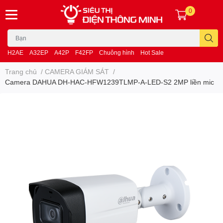
0
H2AE
A32EP
A42P
F42FP
Chuông hình
Hot Sale
Trang chủ
/
CAMERA GIÁM SÁT
/
Camera DAHUA DH-HAC-HFW1239TLMP-A-LED-S2 2MP liền mic