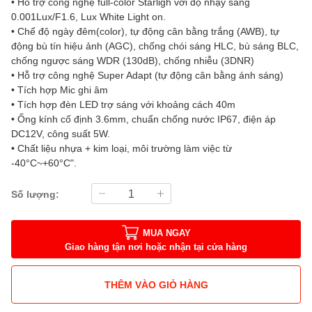
• Hỗ trợ công nghệ full-color Starligh với độ nhạy sáng
0.001Lux/F1.6, Lux White Light on.
• Chế độ ngày đêm(color), tự động cân bằng trắng (AWB), tự
động bù tín hiệu ảnh (AGC), chống chói sáng HLC, bù sáng BLC,
chống ngược sáng WDR (130dB), chống nhiễu (3DNR)
• Hỗ trợ công nghệ Super Adapt (tự động cân bằng ánh sáng)
• Tích hợp Mic ghi âm
• Tích hợp đèn LED trợ sáng với khoảng cách 40m
• Ống kính cố định 3.6mm, chuẩn chống nước IP67, điện áp
DC12V, công suất 5W.
• Chất liệu nhựa + kim loại, môi trường làm việc từ
-40°C~+60°C".
Số lượng:
MUA NGAY
Giao hàng tận nơi hoặc nhận tại cửa hàng
THÊM VÀO GIỎ HÀNG