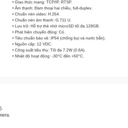
• Giao thức mạng: TCP/IP, RTSP.
• Âm thanh: Đàm thoại hai chiều, full-duplex.
• Chuẩn nén video: H.264.
• Chuẩn nén âm thanh: G.711 U.
• Lưu trữ: Hỗ trợ thẻ nhớ microSD tối đa 128GB.
• Phát hiện chuyển động: Có.
• Tiêu chuẩn bảo vệ: IP54 (chống bụi và nước bắn).
• Nguồn cấp: 12 VDC.
• Công suất tiêu thụ: Tối đa 7.2W (0.6A).
• Nhiệt độ hoạt động: -30°C đến +50°C.
).
mera.