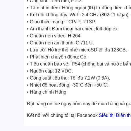
• Ống kính: 1.96 mm, F 2.2.
• Tầm nhìn đêm: Hồng ngoại (IR) tự động điều chỉn
• Kết nối không dây: Wi-Fi 2.4 GHz (802.11 b/g/n).
• Giao thức mạng: TCP/IP, RTSP.
• Âm thanh: Đàm thoại hai chiều, full-duplex.
• Chuẩn nén video: H.264.
• Chuẩn nén âm thanh: G.711 U.
• Lưu trữ: Hỗ trợ thẻ nhớ microSD tối đa 128GB.
• Phát hiện chuyển động: Có.
• Tiêu chuẩn bảo vệ: IP54 (chống bụi và nước bắn
• Nguồn cấp: 12 VDC.
• Công suất tiêu thụ: Tối đa 7.2W (0.6A).
• Nhiệt độ hoạt động: -30°C đến +50°C.
• Hàng chính Hãng
Đặt hàng online ngay hôm nay để mua hàng và gia
Kết nối với chúng tôi tại Facebook
Siêu thị Điện t