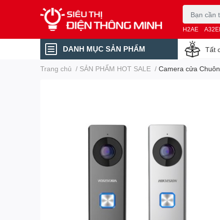
H2AE
A32E
DANH MỤC SẢN PHẨM
Tất 
Trang chủ
/
SẢN PHẨM HOT SALE
/
Camera cửa Chuông