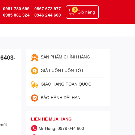
0981 780 699
0867 672 977
0
Giỏ hàng
0985 061 324
0946 244 600
6403-
SẢN PHẨM CHÍNH HÃNG
GIÁ LUÔN LUÔN TỐT
GIAO HÀNG TOÀN QUỐC
BẢO HÀNH DÀI HẠN
LIÊN HỆ MUA HÀNG
 mét.
Mr Hùng: 0979 044 600