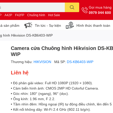
Gọi mua hàng
0979 044 600
P
A42P
F42FP
Chuông hình
Hot Sale
cả sản phẩm
Tin tức - Sự kiện
Hình thức thanh toán
 hình Hikvision DS-KB6403-WIP
Camera cửa Chuông hình Hikvision DS-KB
WIP
Thương hiệu:
HIKVISION
Mã SP:
DS-KB6403-WIP
Liên hệ
• Độ phân giải video: Full HD 1080P (1920 × 1080).
• Cảm biến hình ảnh: CMOS 2MP HD Colorful Camera.
• Góc nhìn: 180° (ngang), 96° (dọc).
• Ống kính: 1.96 mm, F 2.2.
• Tầm nhìn đêm: Hồng ngoại (IR) tự động điều chỉnh, lên đến 5
• Kết nối không dây: Wi-Fi 2.4 GHz (802.11 b/g/n).