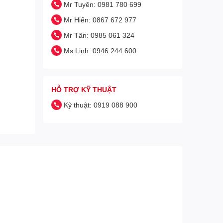
Mr Tuyên: 0981 780 699
Mr Hiển: 0867 672 977
Mr Tân: 0985 061 324
Ms Linh: 0946 244 600
HỖ TRỢ KỸ THUẬT
Kỹ thuật: 0919 088 900