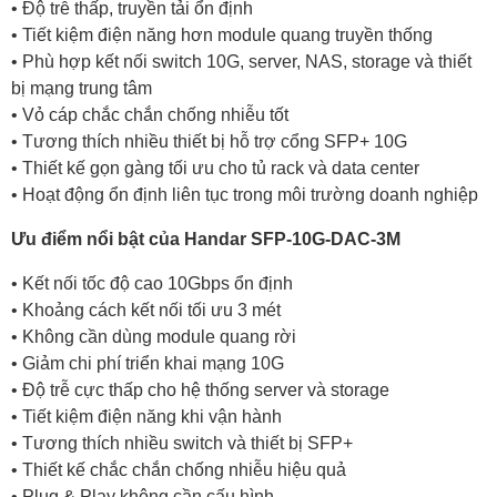
• Độ trễ thấp, truyền tải ổn định
• Tiết kiệm điện năng hơn module quang truyền thống
• Phù hợp kết nối switch 10G, server, NAS, storage và thiết
bị mạng trung tâm
• Vỏ cáp chắc chắn chống nhiễu tốt
• Tương thích nhiều thiết bị hỗ trợ cổng SFP+ 10G
• Thiết kế gọn gàng tối ưu cho tủ rack và data center
• Hoạt động ổn định liên tục trong môi trường doanh nghiệp
Ưu điểm nổi bật của Handar SFP-10G-DAC-3M
• Kết nối tốc độ cao 10Gbps ổn định
• Khoảng cách kết nối tối ưu 3 mét
• Không cần dùng module quang rời
• Giảm chi phí triển khai mạng 10G
• Độ trễ cực thấp cho hệ thống server và storage
• Tiết kiệm điện năng khi vận hành
• Tương thích nhiều switch và thiết bị SFP+
• Thiết kế chắc chắn chống nhiễu hiệu quả
• Plug & Play không cần cấu hình