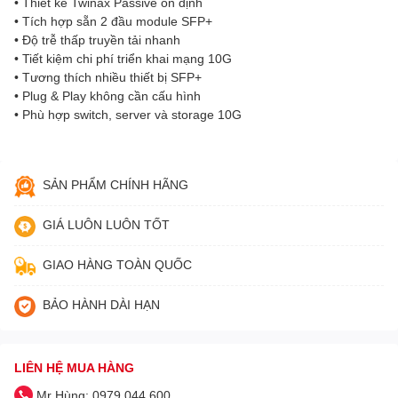
• Thiết kế Twinax Passive ổn định
• Tích hợp sẵn 2 đầu module SFP+
• Độ trễ thấp truyền tải nhanh
• Tiết kiệm chi phí triển khai mạng 10G
• Tương thích nhiều thiết bị SFP+
• Plug & Play không cần cấu hình
• Phù hợp switch, server và storage 10G
SẢN PHẨM CHÍNH HÃNG
GIÁ LUÔN LUÔN TỐT
GIAO HÀNG TOÀN QUỐC
BẢO HÀNH DÀI HẠN
LIÊN HỆ MUA HÀNG
Mr Hùng: 0979 044 600