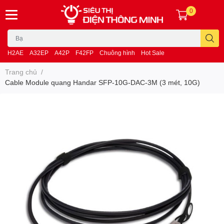
0
H2AE
A32EP
A42P
F42FP
Chuông hình
Hot Sale
Trang chủ
/
Cable Module quang Handar SFP-10G-DAC-3M (3 mét, 10G)