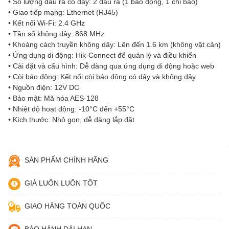
• Số lượng đầu ra có dây: 2 đầu ra (1 báo động, 1 chỉ báo)
• Giao tiếp mạng: Ethernet (RJ45)
• Kết nối Wi-Fi: 2.4 GHz
• Tần số không dây: 868 MHz
• Khoảng cách truyền không dây: Lên đến 1.6 km (không vật cản)
• Ứng dụng di động: Hik-Connect để quản lý và điều khiển
• Cài đặt và cấu hình: Dễ dàng qua ứng dụng di động hoặc web
• Còi báo động: Kết nối còi báo động có dây và không dây
• Nguồn điện: 12V DC
• Bảo mật: Mã hóa AES-128
• Nhiệt độ hoạt động: -10°C đến +55°C
• Kích thước: Nhỏ gọn, dễ dàng lắp đặt
SẢN PHẨM CHÍNH HÃNG
GIÁ LUÔN LUÔN TỐT
GIAO HÀNG TOÀN QUỐC
BẢO HÀNH DÀI HẠN