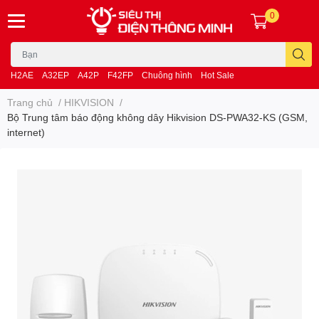
0
H2AE
A32EP
A42P
F42FP
Chuông hình
Hot Sale
Trang chủ
/
HIKVISION
/
Bộ Trung tâm báo động không dây Hikvision DS-PWA32-KS (GSM,
internet)