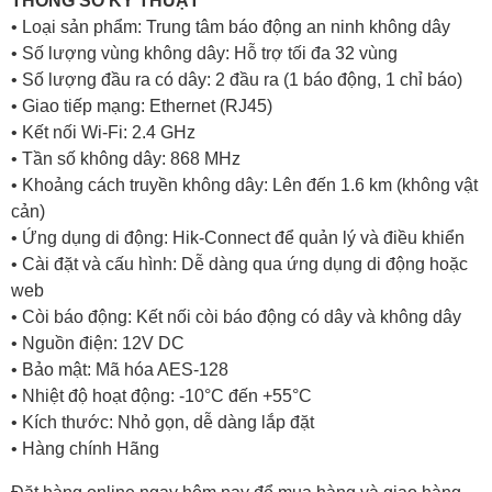
• Loại sản phẩm: Trung tâm báo động an ninh không dây
• Số lượng vùng không dây: Hỗ trợ tối đa 32 vùng
• Số lượng đầu ra có dây: 2 đầu ra (1 báo động, 1 chỉ báo)
• Giao tiếp mạng: Ethernet (RJ45)
• Kết nối Wi-Fi: 2.4 GHz
• Tần số không dây: 868 MHz
• Khoảng cách truyền không dây: Lên đến 1.6 km (không vật
cản)
• Ứng dụng di động: Hik-Connect để quản lý và điều khiển
• Cài đặt và cấu hình: Dễ dàng qua ứng dụng di động hoặc
web
• Còi báo động: Kết nối còi báo động có dây và không dây
• Nguồn điện: 12V DC
• Bảo mật: Mã hóa AES-128
• Nhiệt độ hoạt động: -10°C đến +55°C
• Kích thước: Nhỏ gọn, dễ dàng lắp đặt
• Hàng chính Hãng
Đặt hàng online ngay hôm nay để mua hàng và giao hàng