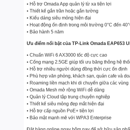
• Hỗ trợ Omada App quản lý từ xa tiện lợi
• Thiết kế gắn trần hoặc gắn tường
• Kiểu dáng siêu mỏng hiện đại
• Hoạt động ổn định trong môi trường 0°C đến 40
• Bảo hành 5 năm
Ưu điểm nổi bật của TP-Link Omada EAP653 
• Chuẩn WiFi 6 AX3000 tốc độ cực cao
• Cổng mạng 2.5GE giúp tối ưu băng thông hệ th
• Hỗ trợ nhiều người dùng đồng thời cực ổn định
• Phù hợp văn phòng, khách sạn, quán cafe và d
• Roaming liền mạch khi di chuyển giữa các vùng
• Omada Mesh mở rộng WiFi dễ dàng
• Quản lý Cloud tập trung chuyên nghiệp
• Thiết kế siêu mỏng đẹp mắt hiện đại
• Hỗ trợ cấp nguồn PoE+ tiện lợi
• Bảo mật mạnh mẽ với WPA3 Enterprise
Đặt hàng online ngay hôm nay để sở hữu sản phẩm 