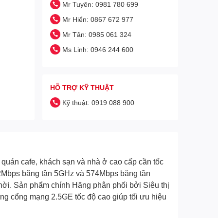
Mr Tuyên: 0981 780 699
Mr Hiển: 0867 672 977
Mr Tân: 0985 061 324
Ms Linh: 0946 244 600
HỖ TRỢ KỸ THUẬT
Kỹ thuật: 0919 088 900
quán cafe, khách sạn và nhà ở cao cấp cần tốc
402Mbps băng tần 5GHz và 574Mbps băng tần
hời. Sản phẩm chính Hãng phân phối bởi Siêu thị
ùng cổng mạng 2.5GE tốc độ cao giúp tối ưu hiệu