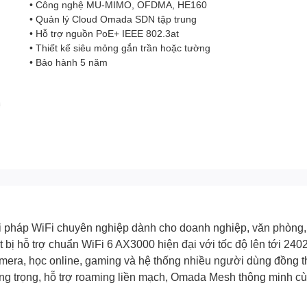
• Công nghệ MU-MIMO, OFDMA, HE160
• Quản lý Cloud Omada SDN tập trung
• Hỗ trợ nguồn PoE+ IEEE 802.3at
• Thiết kế siêu mỏng gắn trần hoặc tường
• Bảo hành 5 năm
i pháp WiFi chuyên nghiệp dành cho doanh nghiệp, văn phòng, 
bị hỗ trợ chuẩn WiFi 6 AX3000 hiện đại với tốc độ lên tới 2
era, học online, gaming và hệ thống nhiều người dùng đồng t
sang trọng, hỗ trợ roaming liền mạch, Omada Mesh thông minh c