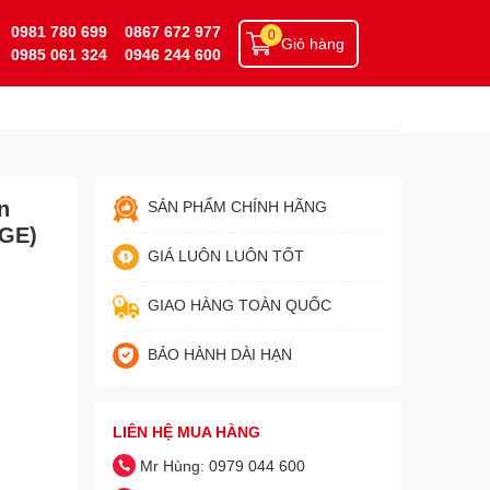
0981 780 699
0867 672 977
0
Giỏ hàng
0985 061 324
0946 244 600
n
SẢN PHẨM CHÍNH HÃNG
5GE)
GIÁ LUÔN LUÔN TỐT
GIAO HÀNG TOÀN QUỐC
BẢO HÀNH DÀI HẠN
LIÊN HỆ MUA HÀNG
Mr Hùng: 0979 044 600