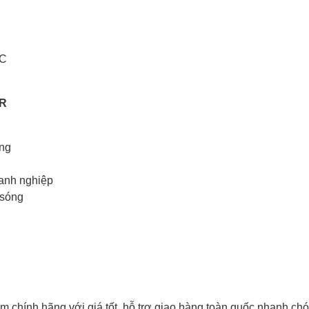
°C
UR
ống
oanh nghiệp
 sóng
chính hãng với giá tốt, hỗ trợ giao hàng toàn quốc nhanh chóng