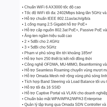
• Chuẩn WiFi 6 AX3000 tốc độ cao
• Tốc độ WiFi tối đa: 2402Mbps băng tần 5GHz v
• Hỗ trợ chuẩn IEEE 802.11ax/ac/n/g/b/a
• 1 cổng mạng 2.5 Gigabit hỗ trợ PoE+
• Hỗ trợ cấp nguồn 802.3at PoE+, Passive PoE v
• Ăng-ten ngầm hiệu suất cao
• 2 × 5dBi cho 2.4GHz
• 3 × 5dBi cho 5GHz
• Phạm vi phủ sóng lên tới khoảng 185m²
• Hỗ trợ hơn 250 thiết bị kết nối đồng thời
• Công nghệ OFDMA, MU-MIMO, Beamforming v
• Hỗ trợ Seamless Roaming chuyển vùng mượt m
• Hỗ trợ Omada Mesh mở rộng vùng phủ sóng linh
• Tích hợp Band Steering và Load Balance tối ưu 
• Hỗ trợ tối đa 16 SSID
• Hỗ trợ Captive Portal và VLAN cho doanh nghiệ
• Chuẩn bảo mật WPA/WPA2/WPA3 Enterprise
• Quản lý tập trung qua Omada SDN Controller và