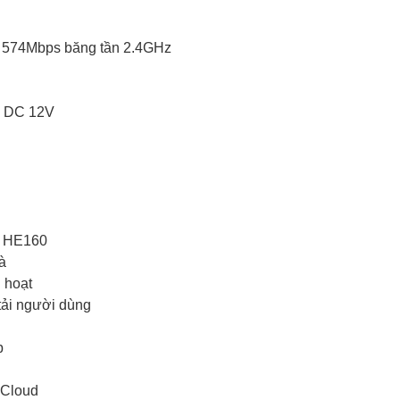
à 574Mbps băng tần 2.4GHz
à DC 12V
à HE160
à
 hoạt
tải người dùng
p
 Cloud