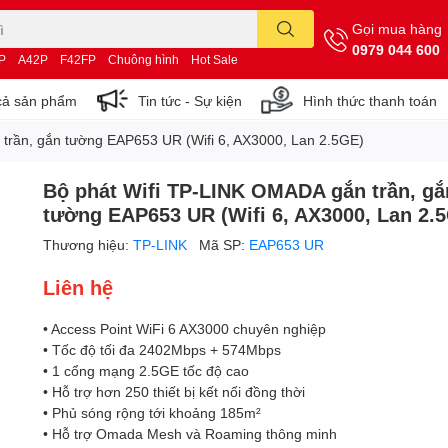
Gọi mua hàng
0979 044 600
P
A42P
F42FP
Chuông hình
Hot Sale
cả sản phẩm
Tin tức - Sự kiện
Hình thức thanh toán
trần, gắn tường EAP653 UR (Wifi 6, AX3000, Lan 2.5GE)
Bộ phát Wifi TP-LINK OMADA gắn trần, gắ
tường EAP653 UR (Wifi 6, AX3000, Lan 2.
Thương hiệu:
TP-LINK
Mã SP:
EAP653 UR
Liên hệ
• Access Point WiFi 6 AX3000 chuyên nghiệp
• Tốc độ tối đa 2402Mbps + 574Mbps
• 1 cổng mạng 2.5GE tốc độ cao
• Hỗ trợ hơn 250 thiết bị kết nối đồng thời
• Phủ sóng rộng tới khoảng 185m²
• Hỗ trợ Omada Mesh và Roaming thông minh