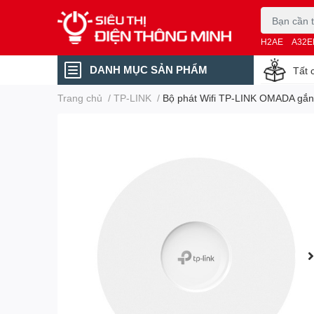
H2AE
A32E
DANH MỤC SẢN PHẨM
Tất 
Trang chủ
/
TP-LINK
/
Bộ phát Wifi TP-LINK OMADA gắn 