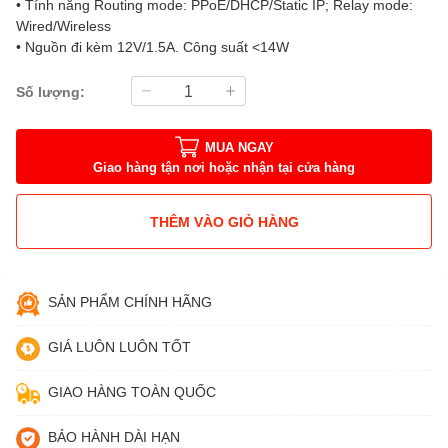
• Tính năng Routing mode: PPoE/DHCP/Static IP; Relay mode:
Wired/Wireless
• Nguồn đi kèm 12V/1.5A. Công suất <14W
Số lượng:
MUA NGAY
Giao hàng tận nơi hoặc nhận tại cửa hàng
THÊM VÀO GIỎ HÀNG
SẢN PHẨM CHÍNH HÃNG
GIÁ LUÔN LUÔN TỐT
GIAO HÀNG TOÀN QUỐC
BẢO HÀNH DÀI HẠN