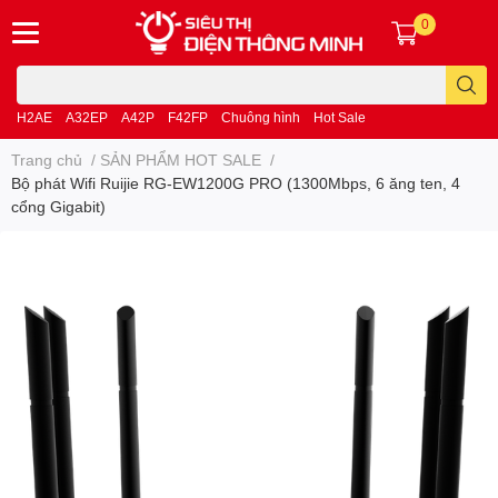
0
H2AE
A32EP
A42P
F42FP
Chuông hình
Hot Sale
Trang chủ
/
SẢN PHẨM HOT SALE
/
Bộ phát Wifi Ruijie RG-EW1200G PRO (1300Mbps, 6 ăng ten, 4
cổng Gigabit)