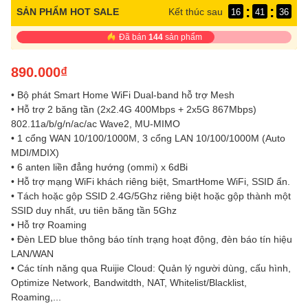
:
:
SẢN PHẨM HOT SALE
Kết thúc sau
16
41
36
Đã bán
144
sản phẩm
890.000₫
• Bộ phát Smart Home WiFi Dual-band hỗ trợ Mesh
• Hỗ trợ 2 băng tần (2x2.4G 400Mbps + 2x5G 867Mbps)
802.11a/b/g/n/ac/ac Wave2, MU-MIMO
• 1 cổng WAN 10/100/1000M, 3 cổng LAN 10/100/1000M (Auto
MDI/MDIX)
• 6 anten liền đẳng hướng (ommi) x 6dBi
• Hỗ trợ mạng WiFi khách riêng biệt, SmartHome WiFi, SSID ẩn.
• Tách hoặc gộp SSID 2.4G/5Ghz riêng biệt hoặc gộp thành một
SSID duy nhất, ưu tiên băng tần 5Ghz
• Hỗ trợ Roaming
• Đèn LED blue thông báo tính trạng hoạt động, đèn báo tín hiệu
LAN/WAN
• Các tính năng qua Ruijie Cloud: Quản lý người dùng, cấu hình,
Optimize Network, Bandwitdth, NAT, Whitelist/Blacklist,
Roaming,...