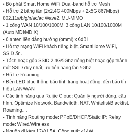
• Bộ phát Smart Home WiFi Dual-band hỗ trợ Mesh
• Hỗ trợ 2 băng tần (2x2.4G 400Mbps + 2x5G 867Mbps)
802.11a/b/g/n/ac/ac Wave2, MU-MIMO
• 1 cổng WAN 10/100/1000M, 3 cổng LAN 10/100/1000M
(Auto MDI/MDIX)
• 6 anten liền đẳng hướng (ommi) x 6dBi
• Hỗ trợ mạng WiFi khách riêng biệt, SmartHome WiFi,
SSID ẩn.
• Tách hoặc gộp SSID 2.4G/5Ghz riêng biệt hoặc gộp thành
một SSID duy nhất, ưu tiên băng tần 5Ghz
• Hỗ trợ Roaming
• Đèn LED blue thông báo tính trạng hoạt động, đèn báo tín
hiệu LAN/WAN
• Các tính năng qua Ruijie Cloud: Quản lý người dùng, cấu
hình, Optimize Network, Bandwitdth, NAT, Whitelist/Blacklist,
Roaming,...
• Tính năng Routing mode: PPoE/DHCP/Static IP; Relay
mode: Wired/Wireless
• Nguồn đi kèm 12V/1.5A. Công suất <14W