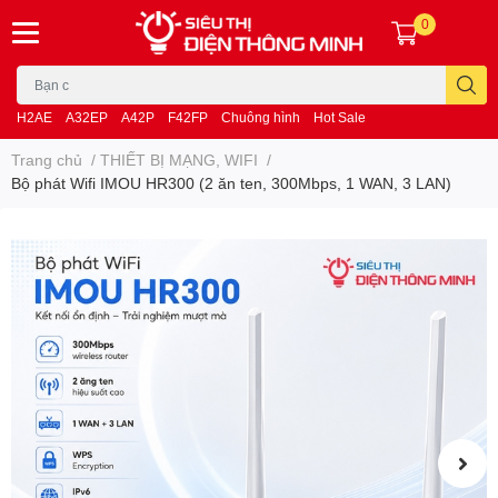
0
H2AE
A32EP
A42P
F42FP
Chuông hình
Hot Sale
Trang chủ
/
THIẾT BỊ MẠNG, WIFI
/
Bộ phát Wifi IMOU HR300 (2 ăn ten, 300Mbps, 1 WAN, 3 LAN)