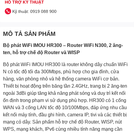
HỖ TRỢ KỸ THUẬT
Kỹ thuật: 0919 088 900
MÔ TẢ SẢN PHẨM
Bộ phát WiFi IMOU HR300 – Router WiFi N300, 2 ăng-
ten, hỗ trợ chế độ Router và WISP
Bộ phát WiFi IMOU HR300 là router không dây chuẩn WiFi
N có tốc độ tối đa 300Mbps, phù hợp cho gia đình, cửa
hàng, văn phòng nhỏ và hệ thống camera WiFi cơ bản.
Thiết bị hoạt động trên băng tần 2.4GHz, trang bị 2 ăng-ten
ngoài 3dBi giúp tăng khả năng phát sóng và duy trì kết nối
ổn định trong phạm vi sử dụng phù hợp. HR300 có 1 cổng
WAN và 3 cổng LAN tốc độ 10/100Mbps, đáp ứng nhu cầu
kết nối máy tính, đầu ghi hình, camera IP, tivi và các thiết bị
mạng có dây. Sản phẩm hỗ trợ chế độ Router, WISP, nút
WPS, mạng khách, IPv6 cùng nhiều tính năng mạng cần