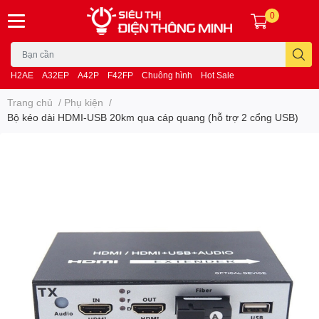
0
H2AE
A32EP
A42P
F42FP
Chuông hình
Hot Sale
Trang chủ
/
Phụ kiện
/
Bộ kéo dài HDMI-USB 20km qua cáp quang (hỗ trợ 2 cổng USB)