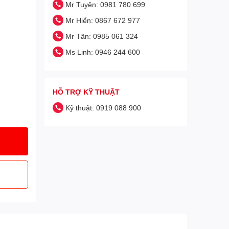
Mr Tuyên: 0981 780 699
Mr Hiển: 0867 672 977
Mr Tân: 0985 061 324
Ms Linh: 0946 244 600
HỖ TRỢ KỸ THUẬT
Kỹ thuật: 0919 088 900