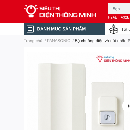
H2AE
A32E
DANH MỤC SẢN PHẨM
Tất 
Trang chủ
/
PANASONIC
/
Bộ chuông điện và nút nhấ