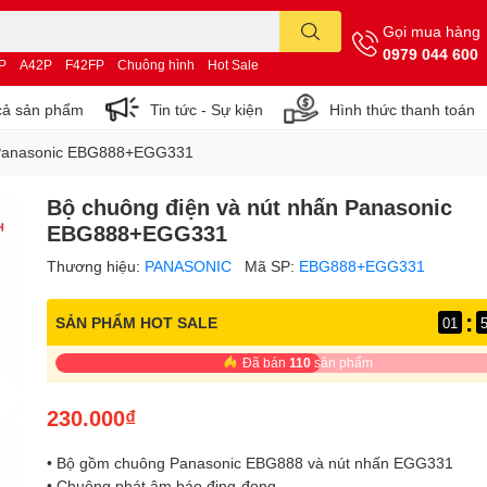
Gọi mua hàng
0979 044 600
P
A42P
F42FP
Chuông hình
Hot Sale
cả sản phẩm
Tin tức - Sự kiện
Hình thức thanh toán
n Panasonic EBG888+EGG331
Bộ chuông điện và nút nhấn Panasonic
EBG888+EGG331
Thương hiệu:
PANASONIC
Mã SP:
EBG888+EGG331
:
SẢN PHẨM HOT SALE
01
Đã bán
110
sản phẩm
230.000₫
• Bộ gồm chuông Panasonic EBG888 và nút nhấn EGG331
• Chuông phát âm báo đing-đong