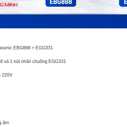
anasonic EBG888 + EGG331
88 và 1 nút nhấn chuông EGG331
ện 220V
ng ẩm