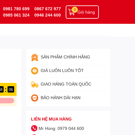
0981 780 699
0867 672 977
0
Giỏ hàng
0985 061 324
0946 244 600
SẢN PHẨM CHÍNH HÃNG
GIÁ LUÔN LUÔN TỐT
GIAO HÀNG TOÀN QUỐC
:
58
05
BẢO HÀNH DÀI HẠN
LIÊN HỆ MUA HÀNG
Mr Hùng: 0979 044 600