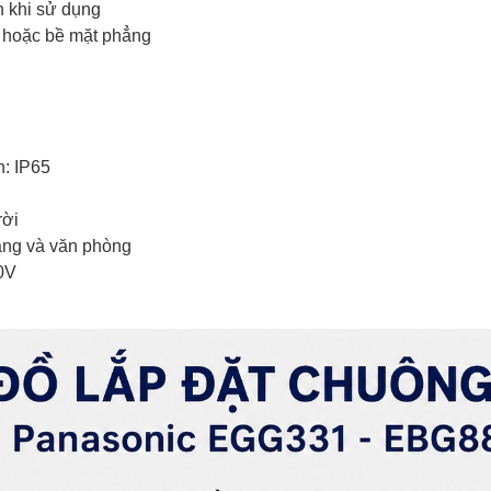
n khi sử dụng
g hoặc bề mặt phẳng
n: IP65
rời
àng và văn phòng
20V