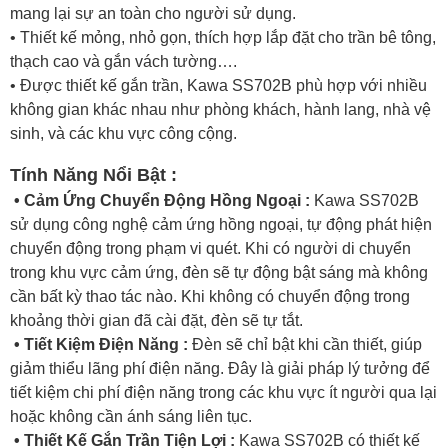
mang lại sự an toàn cho người sử dụng.
• Thiết kế mỏng, nhỏ gọn, thích hợp lắp đặt cho trần bê tông,
thạch cao và gắn vách tường….
• Được thiết kế gắn trần, Kawa SS702B phù hợp với nhiều
không gian khác nhau như phòng khách, hành lang, nhà vệ
sinh, và các khu vực công cộng.
Tính Năng Nổi Bật :
• Cảm Ứng Chuyển Động Hồng Ngoại :
Kawa SS702B
sử dụng công nghệ cảm ứng hồng ngoại, tự động phát hiện
chuyển động trong phạm vi quét. Khi có người di chuyển
trong khu vực cảm ứng, đèn sẽ tự động bật sáng mà không
cần bất kỳ thao tác nào. Khi không có chuyển động trong
khoảng thời gian đã cài đặt, đèn sẽ tự tắt.
• Tiết Kiệm Điện Năng :
Đèn sẽ chỉ bật khi cần thiết, giúp
giảm thiểu lãng phí điện năng. Đây là giải pháp lý tưởng để
tiết kiệm chi phí điện năng trong các khu vực ít người qua lại
hoặc không cần ánh sáng liên tục.
• Thiết Kế Gắn Trần Tiện Lợi :
Kawa SS702B có thiết kế