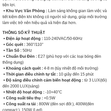
tiện lợi.
• Khu Vực Văn Phòng :
Làm sáng không gian làm việc và
tiết kiệm điện khi không có người sử dụng, giúp môi trường
làm việc trở nên hiệu quả và hiện đại hơn.
THÔNG SỐ KỸ THUẬT
• Điện áp hoạt động :
110-240VAC/50-60Hz
• Góc quét :
360°/110°
• Tần Số :
50Hz
• Chuẩn Đui Đèn :
E27 (phù hợp với các loại bóng đèn
thông dụng)
• Khoảng cách quét :
4-8 m (tùy nhiệt độ môi trường)
• Thời gian điều chỉnh tự tắt :
10 giây đến 15 phút
• Độ sáng điều chỉnh cảm biến hoạt động :
từ 3 LUX(tối)
đến 2000 LUX(sáng)
• Nhiệt độ hoạt động :
-10+40°C
• Công suất tiêu thụ :
<0.5W
• Công suất ra tải :
800W (đèn sợi đốt ), 400W(đèn
compact ), 150W (Led)