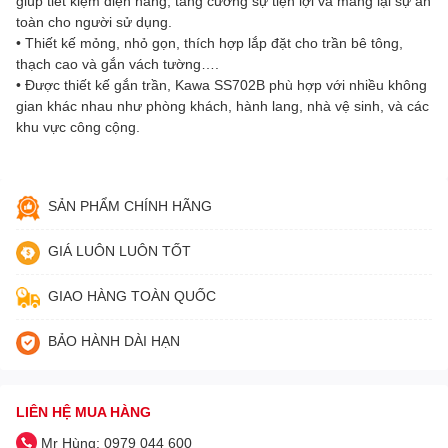
giúp tiết kiệm điện năng, tăng cường sự tiện lợi và mang lại sự an
toàn cho người sử dụng.
• Thiết kế mỏng, nhỏ gọn, thích hợp lắp đặt cho trần bê tông,
thạch cao và gắn vách tường….
• Được thiết kế gắn trần, Kawa SS702B phù hợp với nhiều không
gian khác nhau như phòng khách, hành lang, nhà vệ sinh, và các
khu vực công cộng.
SẢN PHẨM CHÍNH HÃNG
GIÁ LUÔN LUÔN TỐT
GIAO HÀNG TOÀN QUỐC
BẢO HÀNH DÀI HẠN
LIÊN HỆ MUA HÀNG
Mr Hùng: 0979 044 600