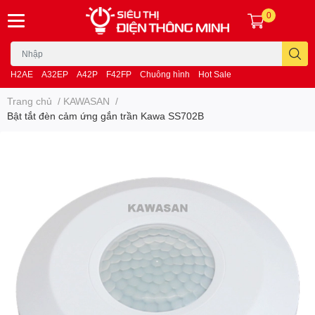
0
H2AE
A32EP
A42P
F42FP
Chuông hình
Hot Sale
Trang chủ
/
KAWASAN
/
Bật tắt đèn cảm ứng gắn trần Kawa SS702B